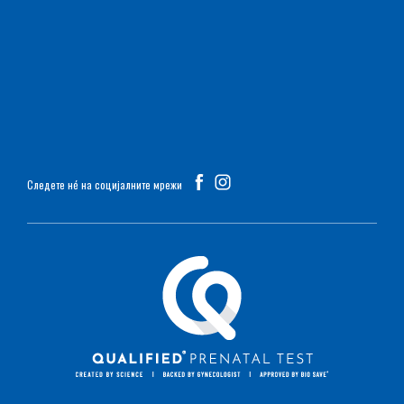
Следете нé на социјалните мрежи