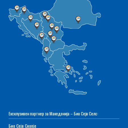
Ексклузивен партнер за Македонија – Био Сејв Селс:
Био Сејв Скопје