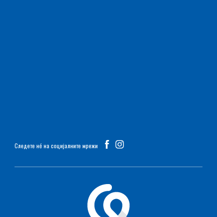
Следете нé на социјалните мрежи