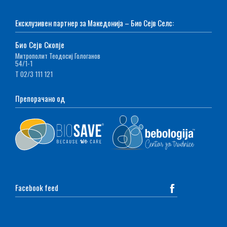
Ексклузивен партнер за Македонија – Био Сејв Селс:
Био Сејв Скопје
Митрополит Теодосиј Гологанов
54/1-1
Т 02/3 111 121
Препорачано од
Facebook feed