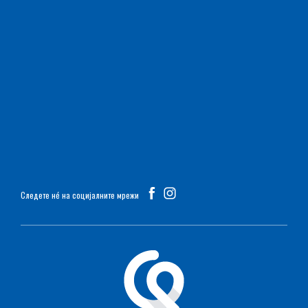
Следете нé на социјалните мрежи