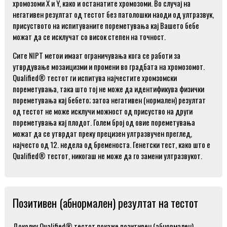
хромозоми X и Y, како и останатите хромозоми. Во случај на
негативен резултат од тестот без патолошки наоди од ултразвук,
присуството на испитуваните пореметувања кај Вашето бебе
можат да се исклучат со висок степен на точност.
Сите NIPT метои имаат ограничувања кога се работи за
утврдување мозаицизми и промени во градбата на хромозомот.
Qualified® тестот ги испитува најчестите хромзомски
пореметувања, така што тој не може да идентификува физички
пореметувања кај бебето; затоа негативен (нормален) резултат
од тестот не може исклучи можност од присуство на други
пореметувања кај плодот. Голем број од овие пореметувања
можат да се утврдат преку прецизен ултразвучен преглед,
најчесто од 12. недела од бременоста. Генетски тест, како што е
Qualified® тестот, никогаш не може да го замени ултразвукот.
Позитивен (абнормален) резултат на тестот
Доколку Qualified
® тестот покаже позитивен (абнормален)