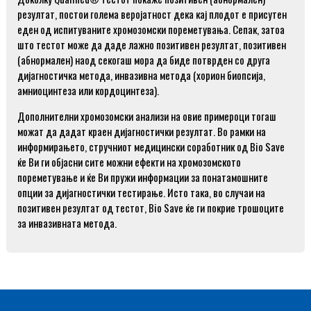
резултат, постои голема веројатност дека кај плодот е присутен
еден од испитуваните хромозомски пореметувања. Сепак, затоа
што тестот може да даде лажно позитивен резултат, позитивен
(абнормален) наод секогаш мора да биде потврден со друга
дијагностичка метода, инвазивна метода (хорион биопсија,
амниоцинтеза или кордоцинтеза).
Дополнителни хромозомски анализи на овие примероци тогаш
можат да дадат краен дијагностички резултат. Во рамки на
информирањето, стручниот медицински соработник од Bio Save
ќе Ви ги објасни сите можни ефекти на хромозомското
пореметување и ќе Ви пружи информации за понатамошните
опции за дијагностички тестирање. Исто така, во случаи на
позитивен резултат од тестот, Bio Save ќе ги покрие трошоците
за инвазивната метода.