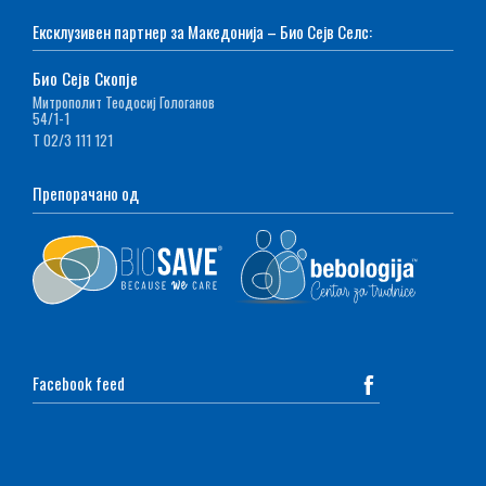
Ексклузивен партнер за Македонија – Био Сејв Селс:
Био Сејв Скопје
Митрополит Теодосиј Гологанов
54/1-1
Т 02/3 111 121
Препорачано од
Facebook feed