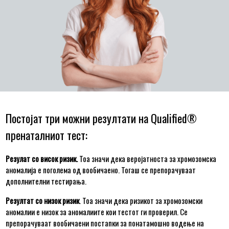
Постојат три можни резултати на Qualified
®
пренаталниот тест:
Резулат со висок ризик.
Тоа значи дека веројатноста за хромозомска
аномалија е поголема од вообичаено. Тогаш се препорачуваат
дополнителни тестирања.
Резултат со низок ризик
. Тоа значи дека ризикот за хромозомски
аномалии е низок за аномалиите кои тестот ги проверил. Се
препорачуваат вообичаени постапки за понатамошно водење на