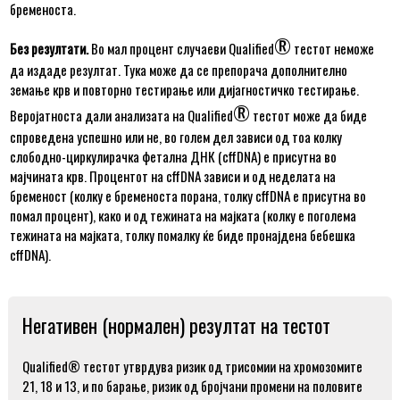
бременоста.
®
Без резултати.
Во мал процент случаеви Qualified
тестот неможе
да издаде резултат. Тука може да се препорача дополнително
земање крв и повторно тестирање или дијагностичко тестирање.
®
Веројатноста дали анализата на Qualified
тестот може да биде
спроведена успешно или не, во голем дел зависи од тоа колку
слободно-циркулирачка фетална ДНК (cffDNA) е присутна во
мајчината крв. Процентот на cffDNA зависи и од неделата на
бременост (колку е бременоста порана, толку cffDNA е присутна во
помал процент), како и од тежината на мајката (колку е поголема
тежината на мајката, толку помалку ќе биде пронајдена бебешка
cffDNA).
Негативен (нормален) резултат на тестот
Qualified® тестот утврдува ризик од трисомии на хромозомите
21, 18 и 13, и по барање, ризик од бројчани промени на половите